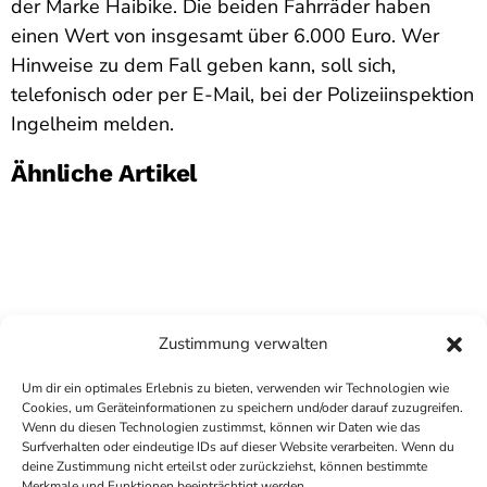
der Marke Haibike. Die beiden Fahrräder haben
einen Wert von insgesamt über 6.000 Euro. Wer
Hinweise zu dem Fall geben kann, soll sich,
telefonisch oder per E-Mail, bei der Polizeiinspektion
Ingelheim melden.
Ähnliche Artikel
Zustimmung verwalten
Um dir ein optimales Erlebnis zu bieten, verwenden wir Technologien wie
Cookies, um Geräteinformationen zu speichern und/oder darauf zuzugreifen.
Wenn du diesen Technologien zustimmst, können wir Daten wie das
Surfverhalten oder eindeutige IDs auf dieser Website verarbeiten. Wenn du
deine Zustimmung nicht erteilst oder zurückziehst, können bestimmte
COPYRIGHT
ANTENNE BAD KREUZNACH
- IHR RADIO
Merkmale und Funktionen beeinträchtigt werden.