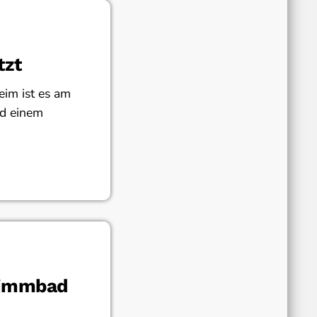
tzt
im ist es am
nd einem
wimmbad