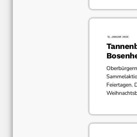
12. JANUAR 2026
Tannenb
Bosenh
Oberbürgerm
Sammelaktion
Feiertagen. 
Weihnachts