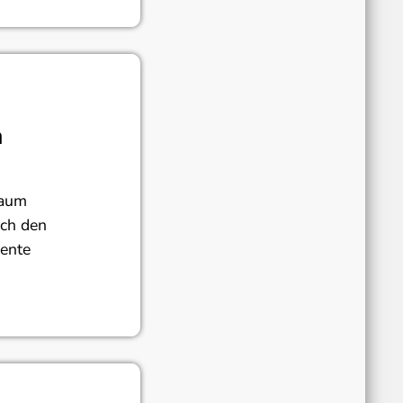
n
baum
ach den
iente