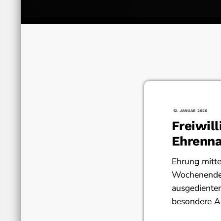
12. JANUAR 2026
Freiwil
Ehrenna
Ehrung mitt
Wochenende 
ausgediente
besondere A