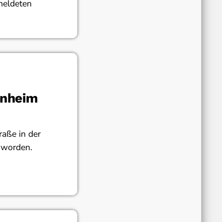
meldeten
enheim
aße in der
 worden.