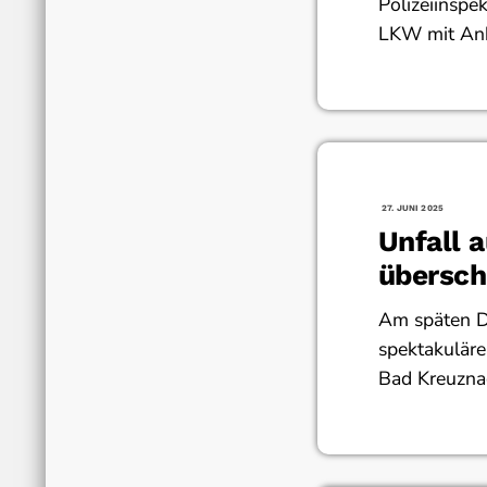
Polizeiinspe
LKW mit Anh
27. JUNI 2025
Unfall 
übersch
Unfallor
Am späten D
spektakulär
Bad Kreuzna