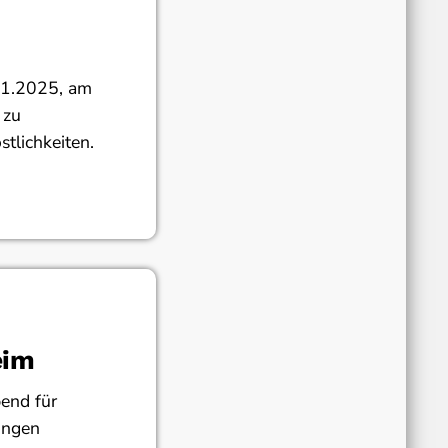
11.2025, am
 zu
tlichkeiten.
eim
end für
ingen