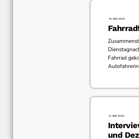
14. MAI 2025
Fahrrad
Zusammensto
Dienstagnac
Fahrrad geko
Autofahrerin
11. MAI 2025
Intervi
und Dez