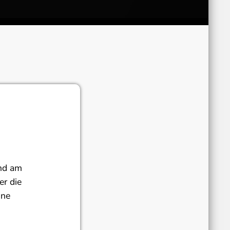
and am
r die
ine