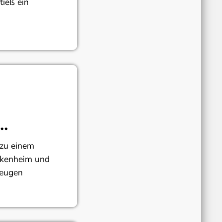
tieß ein
zu einem
ckenheim und
Zeugen