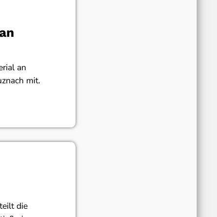
an
rial an
uznach mit.
eilt die