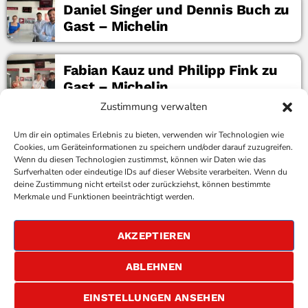
Daniel Singer und Dennis Buch zu
Gast – Michelin
Fabian Kauz und Philipp Fink zu
Gast – Michelin
Zustimmung verwalten
Um dir ein optimales Erlebnis zu bieten, verwenden wir Technologien wie
Ähnliche Artikel
Cookies, um Geräteinformationen zu speichern und/oder darauf zuzugreifen.
Wenn du diesen Technologien zustimmst, können wir Daten wie das
Surfverhalten oder eindeutige IDs auf dieser Website verarbeiten. Wenn du
deine Zustimmung nicht erteilst oder zurückziehst, können bestimmte
COPYRIGHT
ANTENNE BAD KREUZNACH
- IHR RADIO
Merkmale und Funktionen beeinträchtigt werden.
FÜR DIE RHEIN-NAHE REGION
IMPRESSUM
AKZEPTIEREN
ÜBER UNS
DATENSCHUTZERKLÄRUNG
ABLEHNEN
ALLGEMEINE GESCHÄFTSBEDINGUNGEN
GEWINNSPIELBEDINGUNGEN
JOBS
EINSTELLUNGEN ANSEHEN