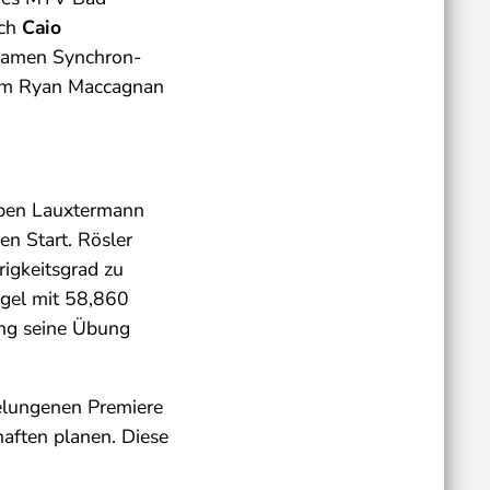
ich
Caio
nsamen Synchron-
eam Ryan Maccagnan
eben Lauxtermann
n Start. Rösler
igkeitsgrad zu
ogel mit 58,860
ng seine Übung
gelungenen Premiere
haften planen. Diese