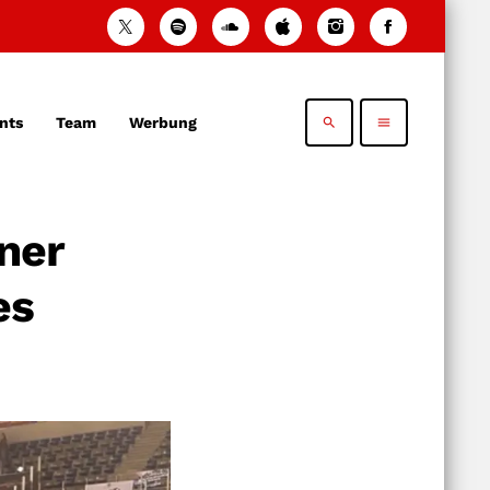
nts
Team
Werbung
search
menu
ner
es