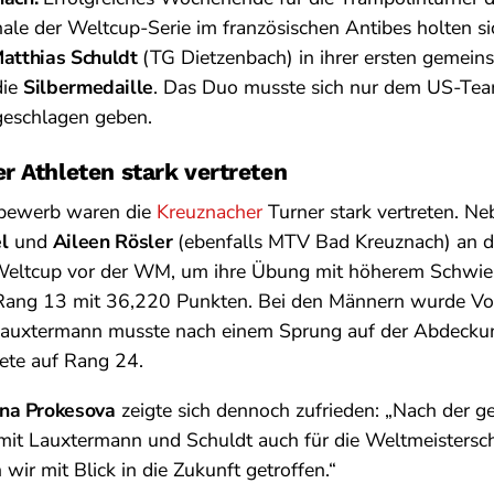
ale der Weltcup-Serie im französischen Antibes holten s
atthias Schuldt
(TG Dietzenbach) in ihrer ersten gemei
die
Silbermedaille
. Das Duo musste sich nur dem US-T
geschlagen geben.
r Athleten stark vertreten
tbewerb waren die
Kreuznacher
Turner stark vertreten. N
l
und
Aileen Rösler
(ebenfalls MTV Bad Kreuznach) an de
 Weltcup vor der WM, um ihre Übung mit höherem Schwier
e Rang 13 mit 36,220 Punkten. Bei den Männern wurde V
Lauxtermann musste nach einem Sprung auf der Abdecku
ete auf Rang 24.
ina Prokesova
zeigte sich dennoch zufrieden: „Nach der 
r mit Lauxtermann und Schuldt auch für die Weltmeistersc
wir mit Blick in die Zukunft getroffen.“