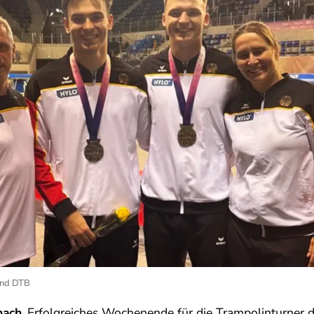
und DTB
ach.
Erfolgreiches Wochenende für die Trampolinturner