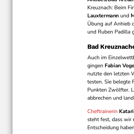
Kreuznach: Beim Fin
Lauxtermann
und
M
Übung auf Anhieb 
und Ruben Padilla 
Bad Kreuznache
Auch im Einzelwet
gingen
Fabian Voge
nutzte den letzten
testen. Sie belegt
Punkten Zwölfter. 
abbrechen und land
Cheftrainerin
Katar
steht fest, dass wi
Entscheidung haben 