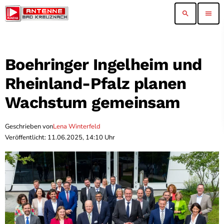
search
menu
Boehringer Ingelheim und
Rheinland-Pfalz planen
Wachstum gemeinsam
Geschrieben von
Lena Winterfeld
Veröffentlicht: 11.06.2025, 14:10 Uhr