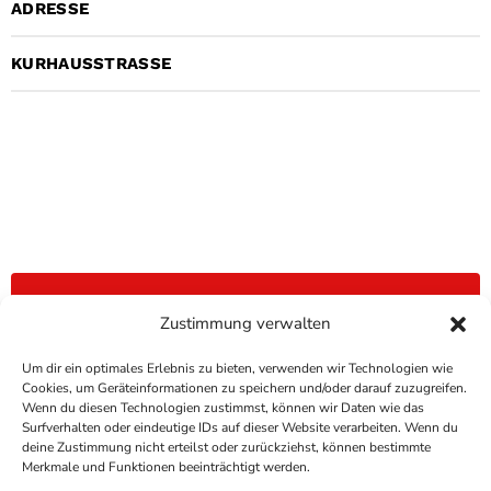
ADRESSE
KURHAUSSTRASSE
ZUM KALENDER HINZUFÜGEN
Zustimmung verwalten
Um dir ein optimales Erlebnis zu bieten, verwenden wir Technologien wie
Cookies, um Geräteinformationen zu speichern und/oder darauf zuzugreifen.
Wenn du diesen Technologien zustimmst, können wir Daten wie das
Surfverhalten oder eindeutige IDs auf dieser Website verarbeiten. Wenn du
deine Zustimmung nicht erteilst oder zurückziehst, können bestimmte
COPYRIGHT
ANTENNE BAD KREUZNACH
- IHR RADIO
Merkmale und Funktionen beeinträchtigt werden.
FÜR DIE RHEIN-NAHE REGION