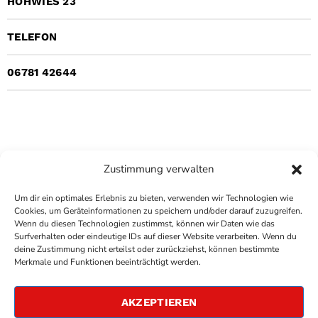
HOHWIES 23
TELEFON
06781 42644
Zustimmung verwalten
Um dir ein optimales Erlebnis zu bieten, verwenden wir Technologien wie
Cookies, um Geräteinformationen zu speichern und/oder darauf zuzugreifen.
Wenn du diesen Technologien zustimmst, können wir Daten wie das
Surfverhalten oder eindeutige IDs auf dieser Website verarbeiten. Wenn du
deine Zustimmung nicht erteilst oder zurückziehst, können bestimmte
COPYRIGHT
ANTENNE BAD KREUZNACH
- IHR RADIO
Merkmale und Funktionen beeinträchtigt werden.
FÜR DIE RHEIN-NAHE REGION
IMPRESSUM
AKZEPTIEREN
ÜBER UNS