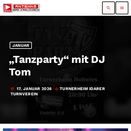
search
menu
JANUAR
„Tanzparty“ mit DJ
Tom
17. JANUAR 2026
TURNERHEIM IDARER
today
my_location
TURNVEREIN