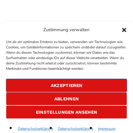
Zustimmung verwalten
Um dir ein optimales Erlebnis zu bieten, verwenden wir Technologien wie
Cookies, um Geräteinformationen zu speichern und/oder darauf zuzugreifen.
Wenn du diesen Technologien zustimmst, können wir Daten wie das
Surfverhalten oder eindeutige IDs auf dieser Website verarbeiten. Wenn du
deine Zustimmung nicht erteilst oder zurückziehst, können bestimmte
COPYRIGHT
ANTENNE BAD KREUZNACH
- IHR RADIO
Merkmale und Funktionen beeinträchtigt werden.
FÜR DIE RHEIN-NAHE REGION
IMPRESSUM
AKZEPTIEREN
ÜBER UNS
DATENSCHUTZERKLÄRUNG
ABLEHNEN
ALLGEMEINE GESCHÄFTSBEDINGUNGEN
GEWINNSPIELBEDINGUNGEN
JOBS
EINSTELLUNGEN ANSEHEN
Don't Give Up
Datenschutzerklärung
Datenschutzerklärung
Impressum
play_arrow
keyboard_arrow_right
Zoe Wees