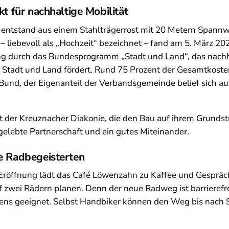
kt für nachhaltige Mobilität
entstand aus einem Stahlträgerrost mit 20 Metern Spannwe
 liebevoll als „Hochzeit“ bezeichnet – fand am 5. März 202
g durch das Bundesprogramm „Stadt und Land“, das nachh
 Stadt und Land fördert. Rund 75 Prozent der Gesamtkosten
r Bund, der Eigenanteil der Verbandsgemeinde belief sich a
t der Kreuznacher Diakonie, die den Bau auf ihrem Grundst
r gelebte Partnerschaft und ein gutes Miteinander.
e Radbegeisterten
n Eröffnung lädt das Café Löwenzahn zu Kaffee und Gespräc
uf zwei Rädern planen. Denn der neue Radweg ist barrierefre
ens geeignet. Selbst Handbiker können den Weg bis nac