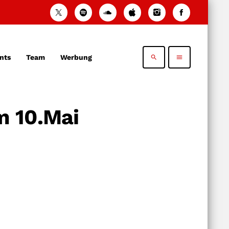
nts
Team
Werbung
search
menu
m 10.Mai