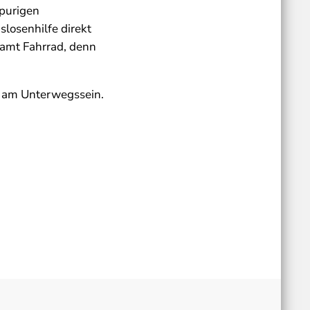
spurigen
losenhilfe direkt
samt Fahrrad, denn
e am Unterwegssein.