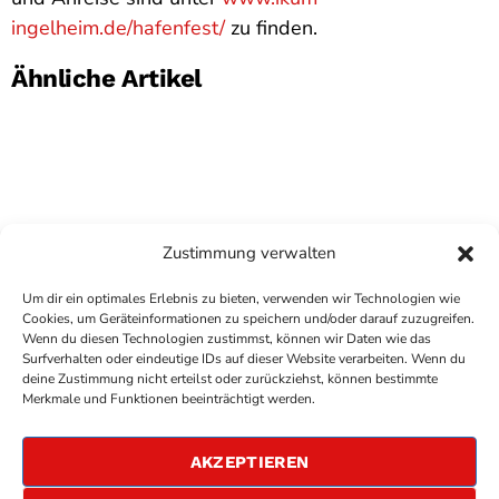
ingelheim.de/hafenfest/
zu finden.
Ähnliche Artikel
Zustimmung verwalten
Um dir ein optimales Erlebnis zu bieten, verwenden wir Technologien wie
Cookies, um Geräteinformationen zu speichern und/oder darauf zuzugreifen.
Wenn du diesen Technologien zustimmst, können wir Daten wie das
Surfverhalten oder eindeutige IDs auf dieser Website verarbeiten. Wenn du
deine Zustimmung nicht erteilst oder zurückziehst, können bestimmte
COPYRIGHT
ANTENNE BAD KREUZNACH
- IHR RADIO
Merkmale und Funktionen beeinträchtigt werden.
FÜR DIE RHEIN-NAHE REGION
IMPRESSUM
AKZEPTIEREN
ÜBER UNS
DATENSCHUTZERKLÄRUNG