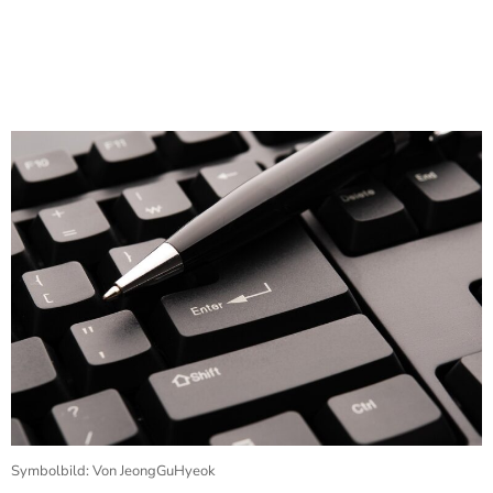
Symbolbild: Von JeongGuHyeok