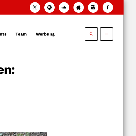
nts
Team
Werbung
search
menu
en: