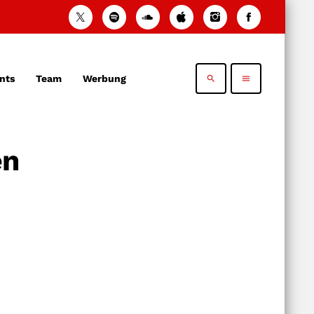
nts
Team
Werbung
search
menu
en