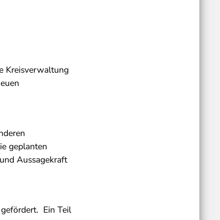
e Kreisverwaltung
neuen
anderen
die geplanten
und Aussagekraft
efördert. Ein Teil