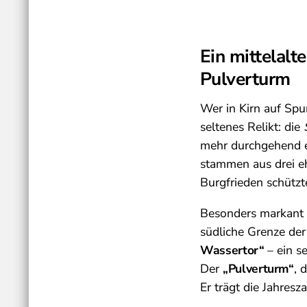
Ein mittelalt
Pulverturm
Wer in Kirn auf Spu
seltenes Relikt: die
mehr durchgehend er
stammen aus drei eh
Burgfrieden schützt
Besonders markant 
südliche Grenze de
Wassertor“
– ein s
Der
„Pulverturm“
, 
Er trägt die Jahresz