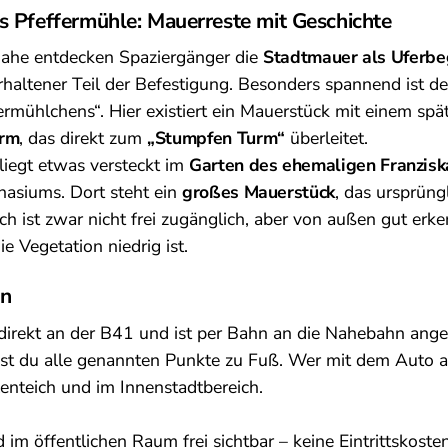
s Pfeffermühle: Mauerreste mit Geschichte
Nahe entdecken Spaziergänger die
Stadtmauer als Uferb
rhaltener Teil der Befestigung. Besonders spannend ist d
rmühlchens“. Hier existiert ein Mauerstück mit einem spä
rm
, das direkt zum
„Stumpfen Turm“
überleitet.
 liegt etwas versteckt im
Garten des ehemaligen Franzisk
nasiums. Dort steht ein
großes Mauerstück
, das ursprüng
ich ist zwar nicht frei zugänglich, aber von außen gut erk
e Vegetation niedrig ist.
in
t direkt an der B41 und ist per Bahn an die Nahebahn an
st du alle genannten Punkte zu Fuß. Wer mit dem Auto an
enteich und im Innenstadtbereich.
 im öffentlichen Raum frei sichtbar – keine Eintrittskoste