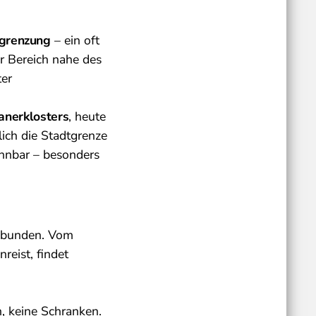
egrenzung
– ein oft
er Bereich nahe des
ter
anerklosters
, heute
lich die Stadtgrenze
ennbar – besonders
gebunden. Vom
reist, findet
n, keine Schranken.