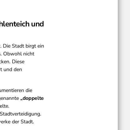
hlenteich und
 Die Stadt birgt ein
ts. Obwohl nicht
cken. Diese
dt und den
umentieren die
ogenannte
„doppelte
lte.
 Stadtverteidigung.
erke der Stadt.