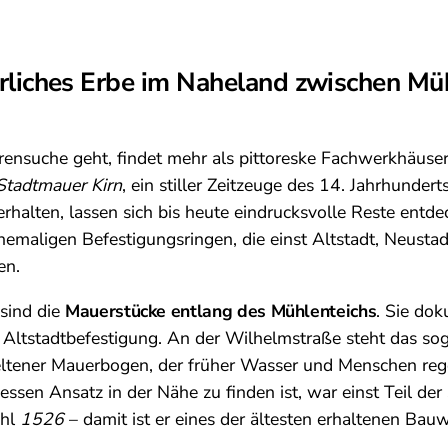
erliches Erbe im Naheland zwischen Mü
rensuche geht, findet mehr als pittoreske Fachwerkhäuser.
Stadtmauer Kirn
, ein stiller Zeitzeuge des 14. Jahrhunder
halten, lassen sich bis heute eindrucksvolle Reste entde
emaligen Befestigungsringen, die einst Altstadt, Neusta
en.
sind die
Mauerstücke entlang des Mühlenteichs
. Sie dok
r Altstadtbefestigung. An der Wilhelmstraße steht das s
eltener Mauerbogen, der früher Wasser und Menschen rege
dessen Ansatz in der Nähe zu finden ist, war einst Teil der
ahl
1526
– damit ist er eines der ältesten erhaltenen Bauw