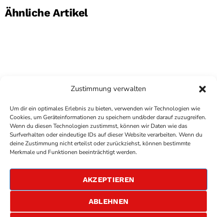
Ähnliche Artikel
Zustimmung verwalten
Um dir ein optimales Erlebnis zu bieten, verwenden wir Technologien wie
Cookies, um Geräteinformationen zu speichern und/oder darauf zuzugreifen.
Wenn du diesen Technologien zustimmst, können wir Daten wie das
Surfverhalten oder eindeutige IDs auf dieser Website verarbeiten. Wenn du
deine Zustimmung nicht erteilst oder zurückziehst, können bestimmte
COPYRIGHT
ANTENNE BAD KREUZNACH
- IHR RADIO
Merkmale und Funktionen beeinträchtigt werden.
FÜR DIE RHEIN-NAHE REGION
IMPRESSUM
AKZEPTIEREN
ÜBER UNS
DATENSCHUTZERKLÄRUNG
ABLEHNEN
ALLGEMEINE GESCHÄFTSBEDINGUNGEN
GEWINNSPIELBEDINGUNGEN