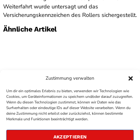
Weiterfahrt wurde untersagt und das
Versicherungskennzeichen des Rollers sichergestellt.
Ähnliche Artikel
Zustimmung verwalten
Um dir ein optimales Erlebnis zu bieten, verwenden wir Technologien wie
Cookies, um Geräteinformationen zu speichern und/oder darauf zuzugreifen.
Wenn du diesen Technologien zustimmst, können wir Daten wie das
Surfverhalten oder eindeutige IDs auf dieser Website verarbeiten. Wenn du
deine Zustimmung nicht erteilst oder zurückziehst, können bestimmte
COPYRIGHT
ANTENNE BAD KREUZNACH
- IHR RADIO
Merkmale und Funktionen beeinträchtigt werden.
FÜR DIE RHEIN-NAHE REGION
IMPRESSUM
AKZEPTIEREN
ÜBER UNS