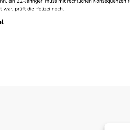
n, ein 22-Jähriger, muss mit rechtlichen Konsequenzen r
t war, prüft die Polizei noch.
el