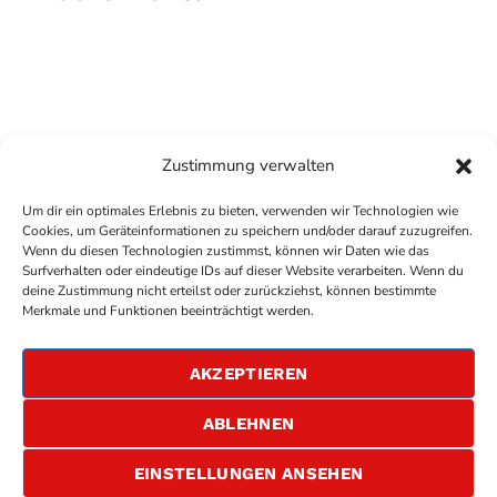
Zustimmung verwalten
Um dir ein optimales Erlebnis zu bieten, verwenden wir Technologien wie
Cookies, um Geräteinformationen zu speichern und/oder darauf zuzugreifen.
Wenn du diesen Technologien zustimmst, können wir Daten wie das
Surfverhalten oder eindeutige IDs auf dieser Website verarbeiten. Wenn du
deine Zustimmung nicht erteilst oder zurückziehst, können bestimmte
COPYRIGHT
ANTENNE BAD KREUZNACH
- IHR RADIO
Merkmale und Funktionen beeinträchtigt werden.
FÜR DIE RHEIN-NAHE REGION
IMPRESSUM
AKZEPTIEREN
ÜBER UNS
DATENSCHUTZERKLÄRUNG
ABLEHNEN
ALLGEMEINE GESCHÄFTSBEDINGUNGEN
GEWINNSPIELBEDINGUNGEN
JOBS
EINSTELLUNGEN ANSEHEN