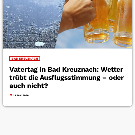
BAD KREUZNACH
Vatertag in Bad Kreuznach: Wetter
trübt die Ausflugsstimmung – oder
auch nicht?
today
13. MAI 2026