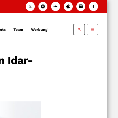
nts
Team
Werbung
search
menu
n Idar-