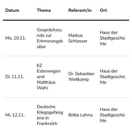
Datum
Thema
Referent/in
Ort
Gesprächsru
Haus der
nde zur
Markus
Mo, 10.11.
Stadtgeschic
Erinnerungsk
Schlosser
hte
ultur
KZ
Esterwegen
Haus der
Dr. Sebastian
Di, 11.11.
und
Stadtgeschic
Weitkamp
Matthäus
hte
Wahl
Deutsche
Haus der
Kriegsgefang
Mi, 12.11.
Britta Lehna
Stadtgeschic
ene in
hte
Frankreich