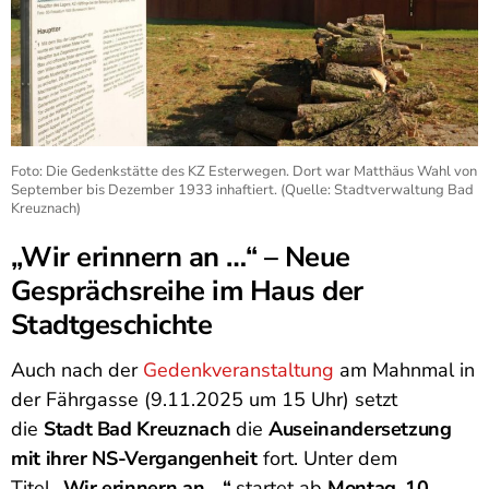
Foto: Die Gedenkstätte des KZ Esterwegen. Dort war Matthäus Wahl von
September bis Dezember 1933 inhaftiert. (Quelle: Stadtverwaltung Bad
Kreuznach)
„Wir erinnern an …“ – Neue
Gesprächsreihe im Haus der
Stadtgeschichte
Auch nach der
Gedenkveranstaltung
am Mahnmal in
der Fährgasse (9.11.2025 um 15 Uhr) setzt
die
Stadt Bad Kreuznach
die
Auseinandersetzung
mit ihrer NS-Vergangenheit
fort. Unter dem
Titel
„Wir erinnern an …“
startet ab
Montag, 10.