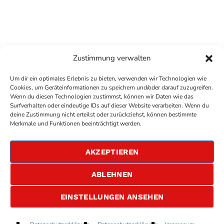
Zustimmung verwalten
Um dir ein optimales Erlebnis zu bieten, verwenden wir Technologien wie
Cookies, um Geräteinformationen zu speichern und/oder darauf zuzugreifen.
Wenn du diesen Technologien zustimmst, können wir Daten wie das
Surfverhalten oder eindeutige IDs auf dieser Website verarbeiten. Wenn du
deine Zustimmung nicht erteilst oder zurückziehst, können bestimmte
COPYRIGHT
ANTENNE BAD KREUZNACH
- IHR RADIO
Merkmale und Funktionen beeinträchtigt werden.
FÜR DIE RHEIN-NAHE REGION
IMPRESSUM
AKZEPTIEREN
ÜBER UNS
DATENSCHUTZERKLÄRUNG
ABLEHNEN
ALLGEMEINE GESCHÄFTSBEDINGUNGEN
GEWINNSPIELBEDINGUNGEN
JOBS
EINSTELLUNGEN ANSEHEN
Gone Gone Gone (Done Done Done)