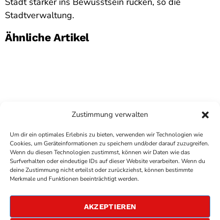
Stadt stärker ins Bewusstsein rücken, so die
Stadtverwaltung.
Ähnliche Artikel
Zustimmung verwalten
Um dir ein optimales Erlebnis zu bieten, verwenden wir Technologien wie
Cookies, um Geräteinformationen zu speichern und/oder darauf zuzugreifen.
Wenn du diesen Technologien zustimmst, können wir Daten wie das
Surfverhalten oder eindeutige IDs auf dieser Website verarbeiten. Wenn du
deine Zustimmung nicht erteilst oder zurückziehst, können bestimmte
COPYRIGHT
ANTENNE BAD KREUZNACH
- IHR RADIO
Merkmale und Funktionen beeinträchtigt werden.
FÜR DIE RHEIN-NAHE REGION
IMPRESSUM
AKZEPTIEREN
ÜBER UNS
DATENSCHUTZERKLÄRUNG