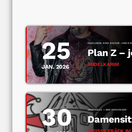
25
INGELHEIM, KING KULTUR- UND K
Plan Z – j
ABDELKARIM
JAN. 2026
30
JAHNHALLE — BAD KREUZNACH
Damensit
WEISSE FRÄCK IM 