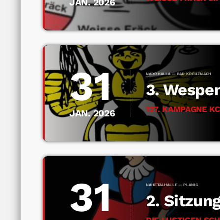
JAN. 2026
31
NARRHALLA — BAD KREUZNACH
3. Wespe
127. KAMPAGNE KC
JAN. 2026
31
NAHETALHALLE — PLANIG
2. Sitzun
DIE LUSTIGEN SCH