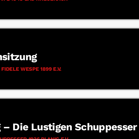
nsitzung
 FIDELE WESPE 1899 E.V.
g – Die Lustigen Schuppesser
UPPESSER 1936 PLANIG E.V.