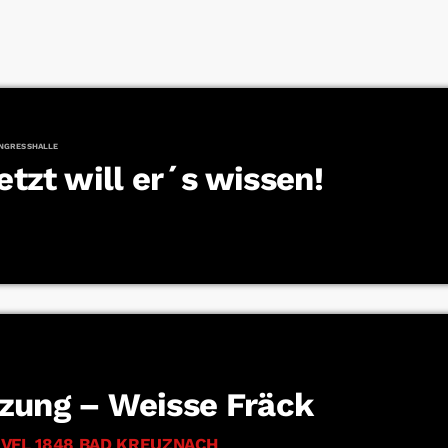
ONGRESSHALLE
etzt will er´s wissen!
zung – Weisse Fräck
VFL 1848 BAD KREUZNACH