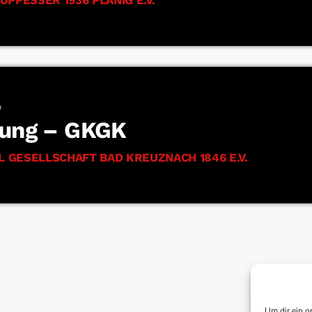
H
zung – GKGK
 GESELLSCHAFT BAD KREUZNACH 1846 E.V.
Um dir ein o