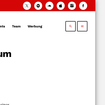
nts
Team
Werbung
search
menu
aum
einer