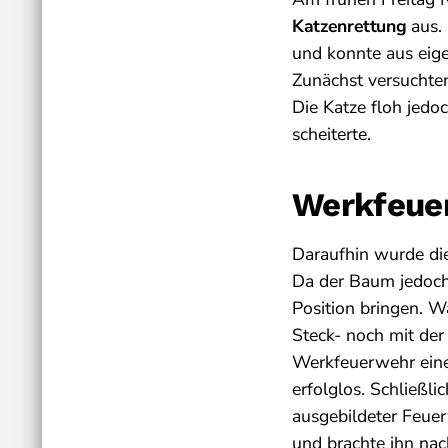
Katzenrettung
aus. 
und konnte aus eige
Zunächst versuchten 
Die Katze floh jedo
scheiterte.
Werkfeue
Daraufhin wurde d
Da der Baum jedoch
Position bringen. W
Steck- noch mit der
Werkfeuerwehr einen
erfolglos. Schließli
ausgebildeter Feuer
und brachte ihn nac