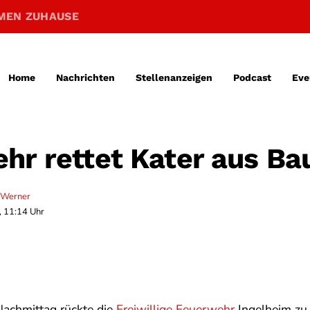
MEN ZUHAUSE
Home
Nachrichten
Stellenanzeigen
Podcast
Eve
hr rettet Kater aus B
 Werner
, 11:14 Uhr
Nachmittag rückte die
Freiwillige Feuerwehr
Ingelheim zu 