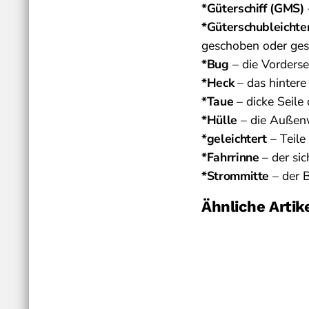
*Güterschiff (GMS)
*Güterschubleichte
geschoben oder ges
*Bug
– die Vordersei
*Heck
– das hintere 
*Taue
– dicke Seile
*Hülle
– die Außenw
*geleichtert
– Teile
*Fahrrinne
– der sic
*Strommitte
– der B
Ähnliche Artik