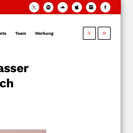
nts
Team
Werbung
search
menu
asser
ach