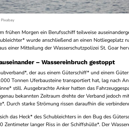
: Pixabay
m frühen Morgen ein Berufsschiff teilweise auseinanderg
ubleichter* wurde anschließend an einen Notliegeplatz 
aus einer Mitteilung der Wasserschutzpolizei St. Goar her
 auseinander – Wassereinbruch gestoppt
ubverband*, der aus einem Güterschiff* und einem Güter
000 Tonnen Uferbausteine transportiert hat, lag nach An
inne* still. Ausgebrachte Anker hatten das Fahrzeuggespa
t genau bekannten Zeitraum drehte der Verband jedoch mi
*. Durch starke Strömung rissen daraufhin die verbinden
 sich das Heck* des Schubleichters in den Bug des Gütersc
0 Zentimeter langer Riss in der Schiffshülle*. Der Wasse