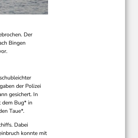
ebrochen. Der
nach Bingen
vor.
schubleichter
gaben der Polizei
nn gesichert. In
t dem Bug* in
den Taue*.
hiffs. Dabei
reinbruch konnte mit