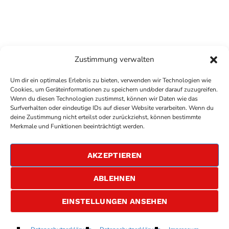
Zustimmung verwalten
Um dir ein optimales Erlebnis zu bieten, verwenden wir Technologien wie
Cookies, um Geräteinformationen zu speichern und/oder darauf zuzugreifen.
Wenn du diesen Technologien zustimmst, können wir Daten wie das
Surfverhalten oder eindeutige IDs auf dieser Website verarbeiten. Wenn du
deine Zustimmung nicht erteilst oder zurückziehst, können bestimmte
COPYRIGHT
ANTENNE BAD KREUZNACH
- IHR RADIO
Merkmale und Funktionen beeinträchtigt werden.
FÜR DIE RHEIN-NAHE REGION
IMPRESSUM
AKZEPTIEREN
ÜBER UNS
DATENSCHUTZERKLÄRUNG
ABLEHNEN
ALLGEMEINE GESCHÄFTSBEDINGUNGEN
GEWINNSPIELBEDINGUNGEN
JOBS
EINSTELLUNGEN ANSEHEN
32KW Teil8