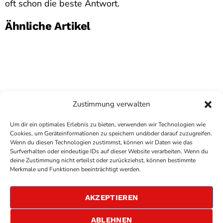
oft schon die beste Antwort.
Ähnliche Artikel
Zustimmung verwalten
Um dir ein optimales Erlebnis zu bieten, verwenden wir Technologien wie
Cookies, um Geräteinformationen zu speichern und/oder darauf zuzugreifen.
Wenn du diesen Technologien zustimmst, können wir Daten wie das
Surfverhalten oder eindeutige IDs auf dieser Website verarbeiten. Wenn du
deine Zustimmung nicht erteilst oder zurückziehst, können bestimmte
COPYRIGHT
ANTENNE BAD KREUZNACH
- IHR RADIO
Merkmale und Funktionen beeinträchtigt werden.
FÜR DIE RHEIN-NAHE REGION
IMPRESSUM
AKZEPTIEREN
ÜBER UNS
DATENSCHUTZERKLÄRUNG
ABLEHNEN
ALLGEMEINE GESCHÄFTSBEDINGUNGEN