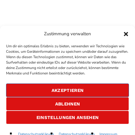
Zustimmung verwalten
Um dir ein optimales Erlebnis zu bieten, verwenden wir Technologien wie
Cookies, um Geräteinformationen zu speichern und/oder darauf zuzugreifen.
Wenn du diesen Technologien zustimmst, können wir Daten wie das
Surfverhalten oder eindeutige IDs auf dieser Website verarbeiten. Wenn du
deine Zustimmung nicht erteilst oder zurückziehst, können bestimmte
COPYRIGHT
ANTENNE BAD KREUZNACH
- IHR RADIO
Merkmale und Funktionen beeinträchtigt werden.
FÜR DIE RHEIN-NAHE REGION
IMPRESSUM
AKZEPTIEREN
ÜBER UNS
DATENSCHUTZERKLÄRUNG
ABLEHNEN
ALLGEMEINE GESCHÄFTSBEDINGUNGEN
GEWINNSPIELBEDINGUNGEN
JOBS
EINSTELLUNGEN ANSEHEN
Anxiety
Datenschutzerklärung
Datenschutzerklärung
Impressum