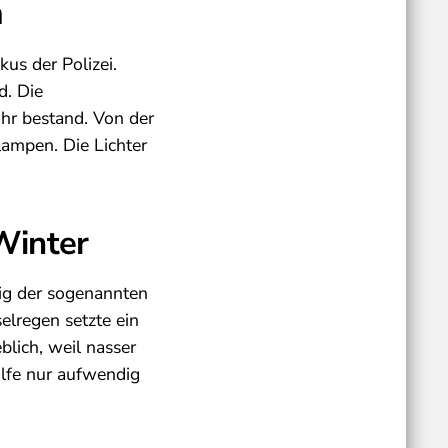
m
us der Polizei.
d. Die
ahr bestand. Von der
lampen. Die Lichter
Winter
tig der sogenannten
elregen setzte ein
blich, weil nasser
ilfe nur aufwendig