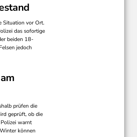
bestand
 Situation vor Ort.
lizei das sofortige
der beiden 18-
 Felsen jedoch
r am
shalb prüfen die
rd geprüft, ob die
 Polizei warnt
m Winter können