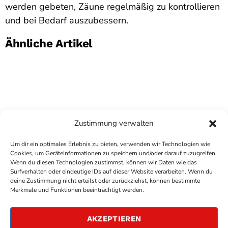
werden gebeten, Zäune regelmäßig zu kontrollieren
und bei Bedarf auszubessern.
Ähnliche Artikel
Zustimmung verwalten
Um dir ein optimales Erlebnis zu bieten, verwenden wir Technologien wie
Cookies, um Geräteinformationen zu speichern und/oder darauf zuzugreifen.
Wenn du diesen Technologien zustimmst, können wir Daten wie das
Surfverhalten oder eindeutige IDs auf dieser Website verarbeiten. Wenn du
deine Zustimmung nicht erteilst oder zurückziehst, können bestimmte
COPYRIGHT
ANTENNE BAD KREUZNACH
- IHR RADIO
Merkmale und Funktionen beeinträchtigt werden.
FÜR DIE RHEIN-NAHE REGION
IMPRESSUM
AKZEPTIEREN
ÜBER UNS