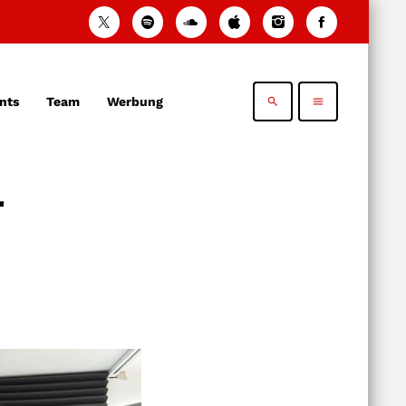
nts
Team
Werbung
search
menu
r