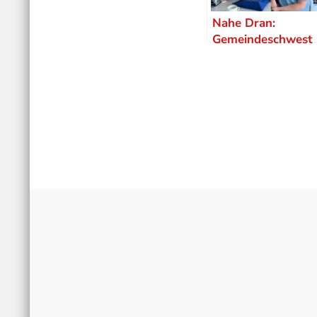
Nahe Dran:
Gemeindeschwest
er Plus VG
Herrstein-
Rhaunen