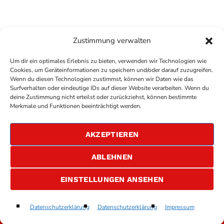
Zustimmung verwalten
Um dir ein optimales Erlebnis zu bieten, verwenden wir Technologien wie
Cookies, um Geräteinformationen zu speichern und/oder darauf zuzugreifen.
Wenn du diesen Technologien zustimmst, können wir Daten wie das
Surfverhalten oder eindeutige IDs auf dieser Website verarbeiten. Wenn du
deine Zustimmung nicht erteilst oder zurückziehst, können bestimmte
COPYRIGHT
ANTENNE BAD KREUZNACH
- IHR RADIO
Merkmale und Funktionen beeinträchtigt werden.
FÜR DIE RHEIN-NAHE REGION
IMPRESSUM
AKZEPTIEREN
ÜBER UNS
DATENSCHUTZERKLÄRUNG
ABLEHNEN
ALLGEMEINE GESCHÄFTSBEDINGUNGEN
GEWINNSPIELBEDINGUNGEN
JOBS
EINSTELLUNGEN ANSEHEN
Dancing With Tears In My Eyes
Datenschutzerklärung
Datenschutzerklärung
Impressum
play_arrow
keyboard_arrow_right
Ultravox