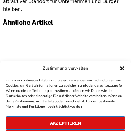
attraktiver Standort für Unternehmen und Bürger
bleiben.
Ähnliche Artikel
Zustimmung verwalten
Um dir ein optimales Erlebnis zu bieten, verwenden wir Technologien wie
Cookies, um Geräteinformationen zu speichern und/oder darauf zuzugreifen.
Wenn du diesen Technologien zustimmst, können wir Daten wie das
Surfverhalten oder eindeutige IDs auf dieser Website verarbeiten. Wenn du
deine Zustimmung nicht erteilst oder zurückziehst, können bestimmte
COPYRIGHT
ANTENNE BAD KREUZNACH
- IHR RADIO
Merkmale und Funktionen beeinträchtigt werden.
FÜR DIE RHEIN-NAHE REGION
IMPRESSUM
AKZEPTIEREN
ÜBER UNS
DATENSCHUTZERKLÄRUNG