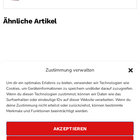
Ähnliche Artikel
Zustimmung verwalten
Um dir ein optimales Erlebnis zu bieten, verwenden wir Technologien wie
Cookies, um Geräteinformationen zu speichern und/oder darauf zuzugreifen.
Wenn du diesen Technologien zustimmst, können wir Daten wie das
Surfverhalten oder eindeutige IDs auf dieser Website verarbeiten. Wenn du
deine Zustimmung nicht erteilst oder zurückziehst, können bestimmte
COPYRIGHT
ANTENNE BAD KREUZNACH
- IHR RADIO
Merkmale und Funktionen beeinträchtigt werden.
FÜR DIE RHEIN-NAHE REGION
IMPRESSUM
AKZEPTIEREN
ÜBER UNS
DATENSCHUTZERKLÄRUNG