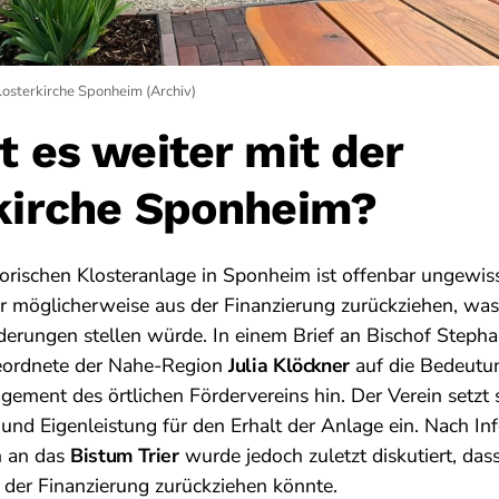
losterkirche Sponheim (Archiv)
t es weiter mit der
kirche Sponheim?
torischen Klosteranlage in Sponheim ist offenbar ungewis
er möglicherweise aus der Finanzierung zurückziehen, wa
derungen stellen würde. In einem Brief an Bischof Step
eordnete der Nahe-Region
Julia Klöckner
auf die Bedeutun
ement des örtlichen Fördervereins hin. Der Verein setzt si
 und Eigenleistung für den Erhalt der Anlage ein. Nach I
n an das
Bistum Trier
wurde jedoch zuletzt diskutiert, das
der Finanzierung zurückziehen könnte.