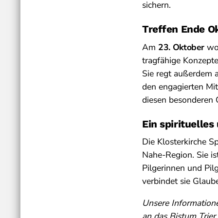
sichern.
Treffen Ende Ok
Am
23. Oktober
wol
tragfähige Konzepte
Sie regt außerdem a
den engagierten Mi
diesen besonderen 
Ein spirituelles
Die Klosterkirche S
Nahe-Region. Sie ist
Pilgerinnen und Pil
verbindet sie Glau
Unsere Information
an das Bistum Trier,