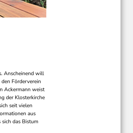
s. Anscheinend will
s den Förderverein
han Ackermann weist
g der Klosterkirche
ch seit vielen
nformationen aus
s sich das Bistum