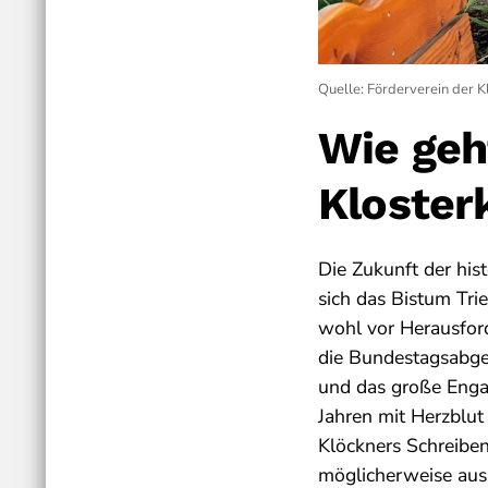
Quelle: Förderverein der K
Wie geh
Kloster
Die Zukunft der his
sich das Bistum Tri
wohl vor Herausfor
die Bundestagsabg
und das große Engag
Jahren mit Herzblut
Klöckners Schreibe
möglicherweise aus 