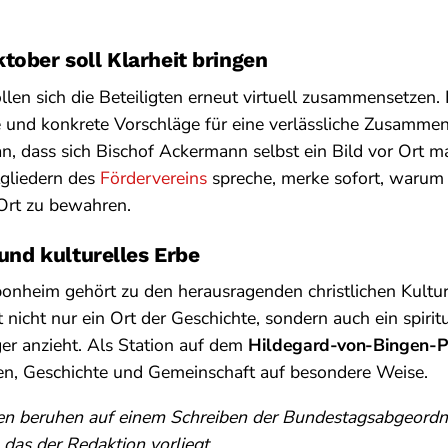
tober soll Klarheit bringen
len sich die Beteiligten erneut virtuell zusammensetzen. 
 und konkrete Vorschläge für eine verlässliche Zusammena
n, dass sich Bischof Ackermann selbst ein Bild vor Ort m
tgliedern des
Fördervereins
spreche, merke sofort, warum 
Ort zu bewahren.
 und kulturelles Erbe
ponheim gehört zu den herausragenden christlichen Kult
 nicht nur ein Ort der Geschichte, sondern auch ein spirit
ger anzieht. Als Station auf dem
Hildegard-von-Bingen-
ben, Geschichte und Gemeinschaft auf besondere Weise.
en beruhen auf einem Schreiben der Bundestagsabgeordne
 das der Redaktion vorliegt.