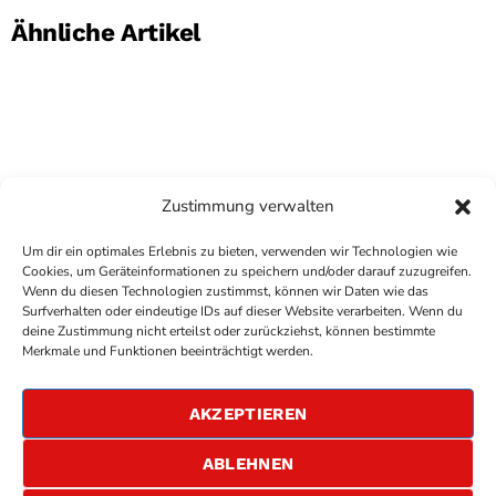
Ähnliche Artikel
Zustimmung verwalten
Um dir ein optimales Erlebnis zu bieten, verwenden wir Technologien wie
Cookies, um Geräteinformationen zu speichern und/oder darauf zuzugreifen.
Wenn du diesen Technologien zustimmst, können wir Daten wie das
Surfverhalten oder eindeutige IDs auf dieser Website verarbeiten. Wenn du
deine Zustimmung nicht erteilst oder zurückziehst, können bestimmte
COPYRIGHT
ANTENNE BAD KREUZNACH
- IHR RADIO
Merkmale und Funktionen beeinträchtigt werden.
FÜR DIE RHEIN-NAHE REGION
IMPRESSUM
AKZEPTIEREN
ÜBER UNS
DATENSCHUTZERKLÄRUNG
ABLEHNEN
ALLGEMEINE GESCHÄFTSBEDINGUNGEN
GEWINNSPIELBEDINGUNGEN