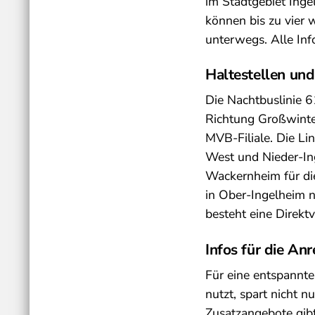
im Stadtgebiet Ing
können bis zu vier 
unterwegs. Alle Inf
Haltestellen un
Die Nachtbuslinie 6
Richtung Großwinter
MVB-Filiale. Die Li
West und Nieder-Ing
Wackernheim für die
in Ober-Ingelheim n
besteht eine Direk
Infos für die Anr
Für eine entspannte
nutzt, spart nicht 
Zusatzangebote gibt