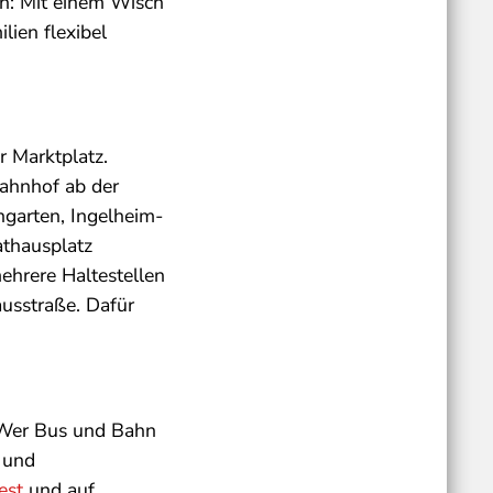
h: Mit einem Wisch
lien flexibel
r Marktplatz.
Bahnhof ab der
ngarten, Ingelheim-
athausplatz
ehrere Haltestellen
ausstraße. Dafür
. Wer Bus und Bahn
e und
est
und auf