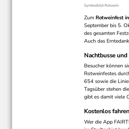
Symbolbild Rotwein
Zum
Rotweinfest i
September bis 5. Okt
des gesamten Festze
Auch das Erntedankf
Nachtbusse und 
Besucher können si
Rotweinfestes durch
654 sowie die Linie
Tagsüber stehen di
gibt es damit viel
Kostenlos fahre
Wer die App FAIRTIQ®