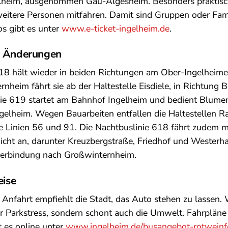
elheim, ausgenommen Gau-Algesheim. Besonders praktisc
weitere Personen mitfahren. Damit sind Gruppen oder Fami
os gibt es unter
www.e-ticket-ingelheim.de
.
d Änderungen
18 hält wieder in beiden Richtungen am Ober-Ingelheime
nheim fährt sie ab der Haltestelle Eisdiele, in Richtung 
nie 619 startet am Bahnhof Ingelheim und bedient Blume
elheim. Wegen Bauarbeiten entfallen die Haltestellen R
 Linien 56 und 91. Die Nachtbuslinie 618 fährt zudem m
icht an, darunter Kreuzbergstraße, Friedhof und Westerh
tverbindung nach Großwinternheim.
eise
 Anfahrt empfiehlt die Stadt, das Auto stehen zu lassen
nur Parkstress, sondern schont auch die Umwelt. Fahrplän
 es online unter
www.ingelheim.de/busangebot-rotweinf