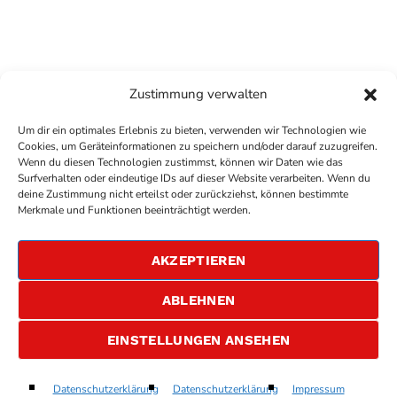
Zustimmung verwalten
Um dir ein optimales Erlebnis zu bieten, verwenden wir Technologien wie
Cookies, um Geräteinformationen zu speichern und/oder darauf zuzugreifen.
Wenn du diesen Technologien zustimmst, können wir Daten wie das
Surfverhalten oder eindeutige IDs auf dieser Website verarbeiten. Wenn du
deine Zustimmung nicht erteilst oder zurückziehst, können bestimmte
COPYRIGHT
ANTENNE BAD KREUZNACH
- IHR RADIO
Merkmale und Funktionen beeinträchtigt werden.
FÜR DIE RHEIN-NAHE REGION
IMPRESSUM
AKZEPTIEREN
ÜBER UNS
DATENSCHUTZERKLÄRUNG
ABLEHNEN
ALLGEMEINE GESCHÄFTSBEDINGUNGEN
GEWINNSPIELBEDINGUNGEN
JOBS
EINSTELLUNGEN ANSEHEN
Easy On Me
Datenschutzerklärung
Datenschutzerklärung
Impressum
play_arrow
keyboard_arrow_right