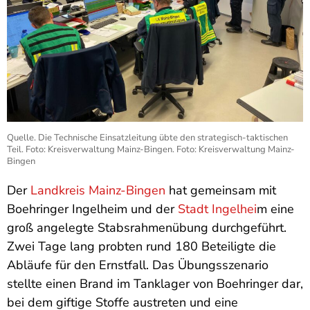
Quelle. Die Technische Einsatzleitung übte den strategisch-taktischen
Teil. Foto: Kreisverwaltung Mainz-Bingen. Foto: Kreisverwaltung Mainz-
Bingen
Der
Landkreis Mainz-Bingen
hat gemeinsam mit
Boehringer Ingelheim und der
Stadt Ingelhei
m eine
groß angelegte Stabsrahmenübung durchgeführt.
Zwei Tage lang probten rund 180 Beteiligte die
Abläufe für den Ernstfall. Das Übungsszenario
stellte einen Brand im Tanklager von Boehringer dar,
bei dem giftige Stoffe austreten und eine