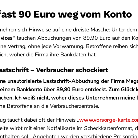
 fast 90 Euro weg vom Konto
 mehren sich Hinweise auf eine dreiste Masche: Unter d
vices“
tauchen Abbuchungen von 89,90 Euro auf den Ko
ne Vertrag, ohne jede Vorwarnung. Betroffene reiben sic
ch, woher die Firma ihre Bankdaten hat.
astschrift – Verbraucher schockiert
ine unautorisierte Lastschrift-Abbuchung der Firma Me
meinem Bankkonto über 89,90 Euro entdeckt. Zum Glück k
buchen. Ich weiß nicht, woher dieses Unternehmen meine 
eine Betroffene an die Verbraucherzentrale.
g taucht dabei oft der Hinweis
„
www.vorsorge-karte.c
te wirbt mit einer Notfallkarte im Scheckkartenformat, d
thalten soll. Angeboten werden verschiedene Preisoptio