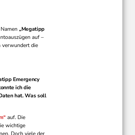
em Namen
„Megatipp
ntoauszügen auf –
h verwundert die
gatipp Emergency
onnte ich die
Daten hat. Was soll
om“
auf. Die
ie wichtige
nen. Doch viele der