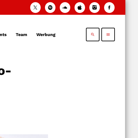
nts
Team
Werbung
search
menu
o-