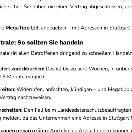
ich sicher: Sie haben nie einen Vertrag abgeschlossen, g
die
MegaTipp Ltd.
angegeben – mit Adressen in Stuttgart u
rale: So sollten Sie handeln
rale rät allen Betroffenen dringend zu schnellem Handeln
sofort zurückbuchen:
Das ist bis zu acht Wochen, in unbere
 13 Monate möglich.
reiten:
Widerrufen, anfechten, kündigen – und Megatipp 
Vertrag nachzuweisen.
schalten:
Den Fall beim Landesdatenschutzbeauftragten
melden, da das Unternehmen eine Adresse in Stuttgart f
ngen genau prüfen:
Auch kleine Abbuchungen können 