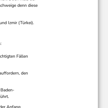
eschweige denn diese
nd Izmir (Türkei).
:
chtigten Fällen
auffordern, den
 Baden-
ührt.
der Anfang