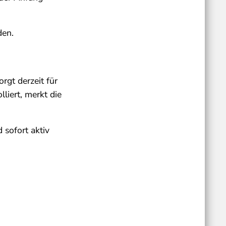
den.
rgt derzeit für
liert, merkt die
 sofort aktiv