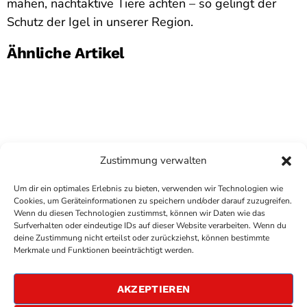
mähen, nachtaktive Tiere achten – so gelingt der
Schutz der Igel in unserer Region.
Ähnliche Artikel
Zustimmung verwalten
Um dir ein optimales Erlebnis zu bieten, verwenden wir Technologien wie
Cookies, um Geräteinformationen zu speichern und/oder darauf zuzugreifen.
Wenn du diesen Technologien zustimmst, können wir Daten wie das
Surfverhalten oder eindeutige IDs auf dieser Website verarbeiten. Wenn du
deine Zustimmung nicht erteilst oder zurückziehst, können bestimmte
COPYRIGHT
ANTENNE BAD KREUZNACH
- IHR RADIO
Merkmale und Funktionen beeinträchtigt werden.
FÜR DIE RHEIN-NAHE REGION
IMPRESSUM
AKZEPTIEREN
ÜBER UNS